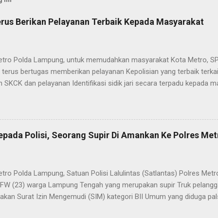
rus Berikan Pelayanan Terbaik Kepada Masyarakat
etro Polda Lampung, untuk memudahkan masyarakat Kota Metro, SP
terus bertugas memberikan pelayanan Kepolisian yang terbaik terka
 SKCK dan pelayanan Identifikasi sidik jari secara terpadu kepada m
025) Dalam mewujudkan pelayanan prima kepolisian, SPKT Polres M
at telah berusaha memberikan pelayanan terbaik kepada masyarak
istyo Nugroho S.IK, M.IK mengatakan “SPKT Polres Metro akan teru
n yang terbaik kepada masyarakat yang membutuhkan pelayanan kepol
epada Polisi, Seorang Supir Di Amankan Ke Polres Met
layanan lainnya.” “SPKT adalah pusat jaringan dari sistem fungsi Ke
 laporan dari masyarakat maka SPKT akan menentukan kemana lapo
n untuk proses selanjutnya, bisa ke fungsi Reserse Kriminal jika itu
etro Polda Lampung, Satuan Polisi Lalulintas (Satlantas) Polres M
tau ke fungs...
l FW (23) warga Lampung Tengah yang merupakan supir Truk pelanggar
kan Surat Izin Mengemudi (SIM) kategori BII Umum yang diduga pa
styo Nugroho, S.IK, M.IK melalui Kasat Lantas IPTU Sulkhan, SH menje