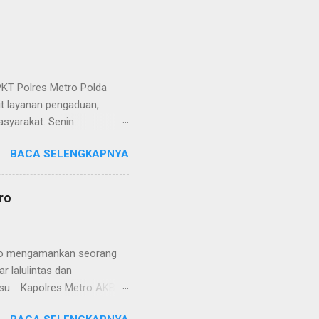
KT Polres Metro Polda
it layanan pengaduan,
asyarakat. Senin
etro selaku pelayan
BACA SELENGKAPNYA
at. Kapolres Metro AKBP
s berusaha memberikan
isian, baik informasi
ro
polisian, ketika telah
ran tersebut akan
 menyangkut masalah tindak
etro mengamankan seorang
 lalulintas dan
lsu. Kapolres Metro AKBP
laskan, supir truk tersebut