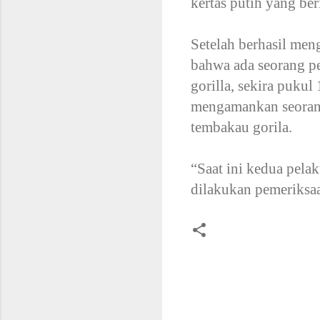
kertas putih yang ber
Setelah berhasil me
bahwa ada seorang p
gorilla, sekira puku
mengamankan seorang 
tembakau gorila.
“Saat ini kedua pela
dilakukan pemeriksaa
K
o
m