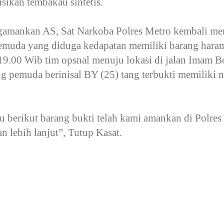
isikan tembakau sintetis.
ngamankan AS, Sat Narkoba Polres Metro kembali me
emuda yang diduga kedapatan memiliki barang haram
l 19.00 Wib tim opsnal menuju lokasi di jalan Imam B
pemuda berinisal BY (25) tang terbukti memiliki na
ku berikut barang bukti telah kami amankan di Polre
n lebih lanjut”, Tutup Kasat.