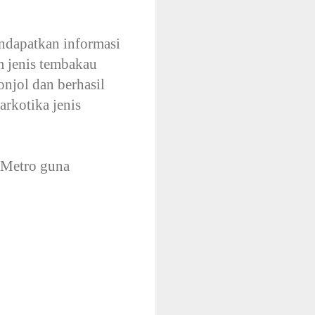
ndapatkan informasi
 jenis tembakau
onjol dan berhasil
rkotika jenis
s Metro guna