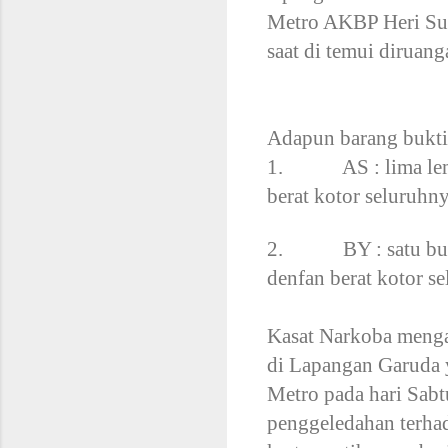
Metro AKBP Heri Sul
saat di temui dirua
Adapun barang bukti 
1. AS : lima lembar
berat kotor seluruh
2. BY : satu buah p
denfan berat kotor 
Kasat Narkoba menga
di Lapangan Garuda 
Metro pada hari Sabt
penggeledahan terhad