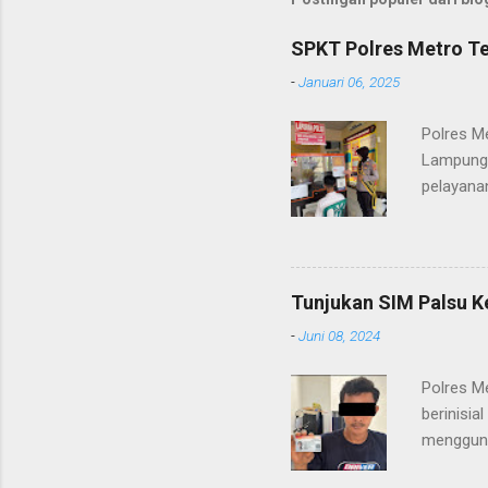
SPKT Polres Metro Te
-
Januari 06, 2025
Polres M
Lampung 
pelayanan
(06/01/2
masyarak
Heri Sul
pelayana
Tunjukan SIM Palsu K
maupun pe
-
Juni 08, 2024
menerima
diteruska
Polres M
pidana, a
berinisia
mengguna
Heri Suli