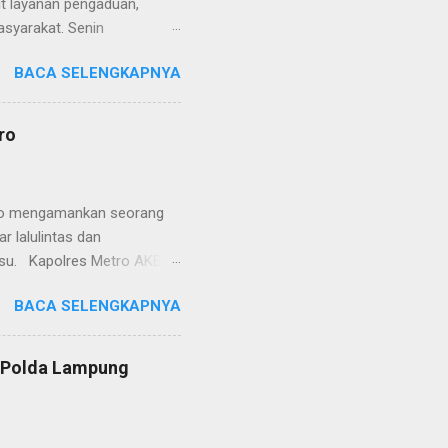
it layanan pengaduan,
asyarakat. Senin
etro selaku pelayan
BACA SELENGKAPNYA
at. Kapolres Metro AKBP
s berusaha memberikan
isian, baik informasi
ro
polisian, ketika telah
ran tersebut akan
 menyangkut masalah tindak
etro mengamankan seorang
 lalulintas dan
lsu. Kapolres Metro AKBP
laskan, supir truk tersebut
BACA SELENGKAPNYA
) simpang Taqwa, Jalan AH
ntas Polres Metro
ntas tepatnya di TL Taqwa
s Polda Lampung
abis bongkar muat tepung
 tidak diperbolehkan bagi
 Metro segera memberhent...