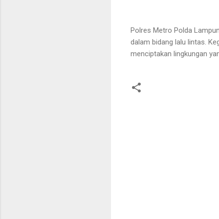
Polres Metro Polda Lampun
dalam bidang lalu lintas. Ke
menciptakan lingkungan ya
K
o
m
e
n
t
a
r