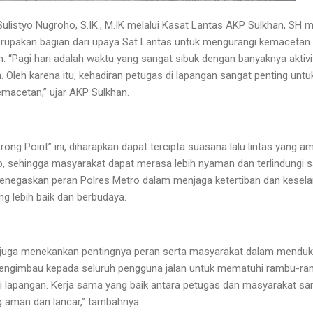
ulistyo Nugroho, S.IK., M.IK melalui Kasat Lantas AKP Sulkhan, S
merupakan bagian dari upaya Sat Lantas untuk mengurangi kemaceta
. “Pagi hari adalah waktu yang sangat sibuk dengan banyaknya aktivi
. Oleh karena itu, kehadiran petugas di lapangan sangat penting untuk
macetan,” ujar AKP Sulkhan.
ng Point” ini, diharapkan dapat tercipta suasana lalu lintas yang ama
 sehingga masyarakat dapat merasa lebih nyaman dan terlindungi saa
 menegaskan peran Polres Metro dalam menjaga ketertiban dan keselam
g lebih baik dan berbudaya.
juga menekankan pentingnya peran serta masyarakat dalam mendukun
mengimbau kepada seluruh pengguna jalan untuk mematuhi rambu-ramb
i lapangan. Kerja sama yang baik antara petugas dan masyarakat sa
ng aman dan lancar,” tambahnya.