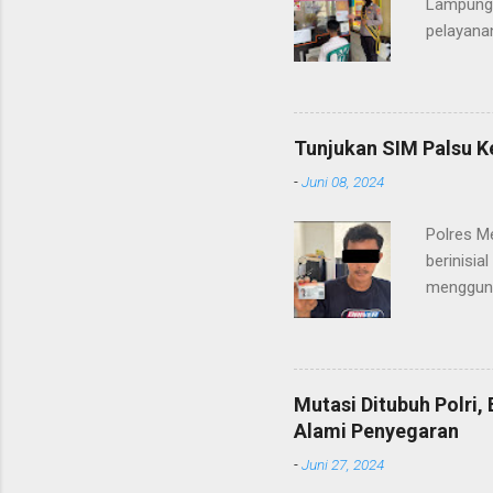
Lampung 
pelayanan
(06/01/2
masyarak
Heri Sul
pelayana
Tunjukan SIM Palsu K
maupun pe
-
Juni 08, 2024
menerima
diteruska
Polres M
pidana, a
berinisia
mengguna
Heri Suli
diamanka
Nasution
melakukan
Mutasi Ditubuh Polri
dari ara
Alami Penyegaran
dan dala
-
Juni 27, 2024
kendaraan