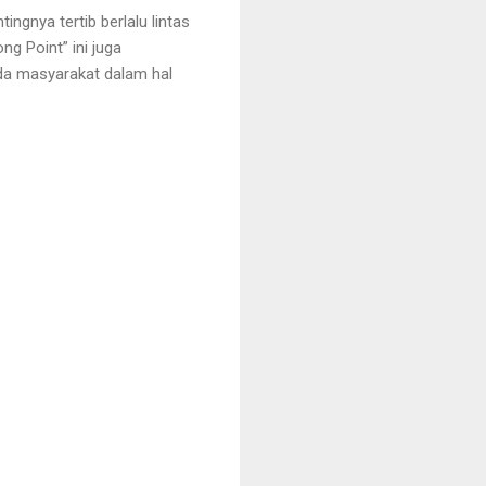
ngnya tertib berlalu lintas
ng Point” ini juga
da masyarakat dalam hal