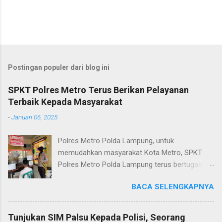
Postingan populer dari blog ini
SPKT Polres Metro Terus Berikan Pelayanan
Terbaik Kepada Masyarakat
-
Januari 06, 2025
Polres Metro Polda Lampung, untuk
memudahkan masyarakat Kota Metro, SPKT
Polres Metro Polda Lampung terus bertugas
memberikan pelayanan Kepolisian yang terbaik
BACA SELENGKAPNYA
terkait layanan pengaduan, pelayanan SKCK dan
pelayanan Identifikasi sidik jari secara terpadu
kepada masyarakat. Senin (06/01/2025) Dalam
Tunjukan SIM Palsu Kepada Polisi, Seorang