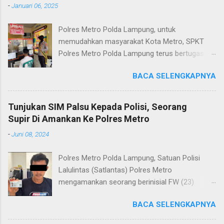
-
Januari 06, 2025
Polres Metro Polda Lampung, untuk
memudahkan masyarakat Kota Metro, SPKT
Polres Metro Polda Lampung terus bertugas
memberikan pelayanan Kepolisian yang terbaik
BACA SELENGKAPNYA
terkait layanan pengaduan, pelayanan SKCK dan
pelayanan Identifikasi sidik jari secara terpadu
kepada masyarakat. Senin (06/01/2025) Dalam
Tunjukan SIM Palsu Kepada Polisi, Seorang
mewujudkan pelayanan prima kepolisian, SPKT
Supir Di Amankan Ke Polres Metro
Polres Metro selaku pelayan masyarakat telah
-
Juni 08, 2024
berusaha memberikan pelayanan terbaik
kepada masyarakat. Kapolres Metro AKBP
Polres Metro Polda Lampung, Satuan Polisi
Heri Sulistyo Nugroho S.IK, M.IK mengatakan
Lalulintas (Satlantas) Polres Metro
“SPKT Polres Metro akan terus berusaha
mengamankan seorang berinisial FW (23)
memberikan pelayanan yang terbaik kepada
warga Lampung Tengah yang merupakan supir
masyarakat yang membutuhkan pelayanan
BACA SELENGKAPNYA
Truk pelanggar lalulintas dan menggunakan
kepolisian, baik informasi maupun pelayanan
Surat Izin Mengemudi (SIM) kategori BII Umum
lainnya.” “SPKT adalah pusat jaringan dari