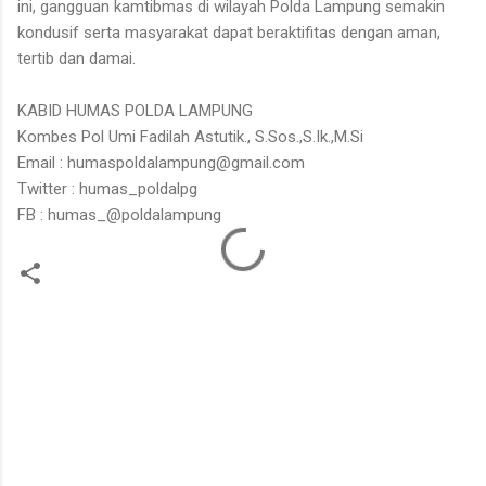
ini, gangguan kamtibmas di wilayah Polda Lampung semakin
kondusif serta masyarakat dapat beraktifitas dengan aman,
tertib dan damai.
KABID HUMAS POLDA LAMPUNG
Kombes Pol Umi Fadilah Astutik., S.Sos.,S.Ik.,M.Si
Email : humaspoldalampung@gmail.com
Twitter : humas_poldalpg
FB : humas_@poldalampung
K
o
m
e
n
t