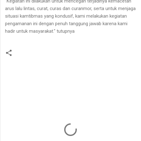
“Kegiatan ini dilakukan untuk mencegah terjadinya kemacetan
arus lalu lintas, curat, curas dan curanmor, serta untuk menjaga
situasi kamtibmas yang kondusif, kami melakukan kegiatan
pengamanan ini dengan penuh tanggung jawab karena kami
hadir untuk masyarakat." tutupnya
K
o
m
e
n
t
a
r