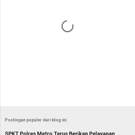
n
t
a
r
Postingan populer dari blog ini
SPKT Polres Metro Terus Berikan Pelayanan