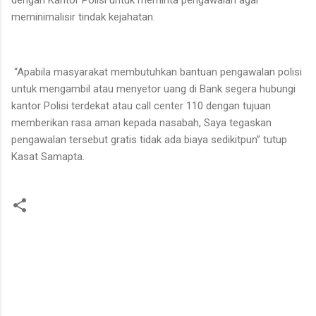
meminimalisir tindak kejahatan.
“Apabila masyarakat membutuhkan bantuan pengawalan polisi
untuk mengambil atau menyetor uang di Bank segera hubungi
kantor Polisi terdekat atau call center 110 dengan tujuan
memberikan rasa aman kepada nasabah, Saya tegaskan
pengawalan tersebut gratis tidak ada biaya sedikitpun” tutup
Kasat Samapta.
K
o
m
e