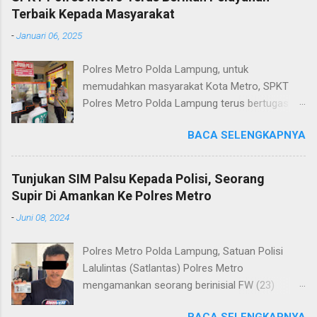
Terbaik Kepada Masyarakat
-
Januari 06, 2025
Polres Metro Polda Lampung, untuk
memudahkan masyarakat Kota Metro, SPKT
Polres Metro Polda Lampung terus bertugas
memberikan pelayanan Kepolisian yang terbaik
BACA SELENGKAPNYA
terkait layanan pengaduan, pelayanan SKCK dan
pelayanan Identifikasi sidik jari secara terpadu
kepada masyarakat. Senin (06/01/2025) Dalam
Tunjukan SIM Palsu Kepada Polisi, Seorang
mewujudkan pelayanan prima kepolisian, SPKT
Supir Di Amankan Ke Polres Metro
Polres Metro selaku pelayan masyarakat telah
-
Juni 08, 2024
berusaha memberikan pelayanan terbaik
kepada masyarakat. Kapolres Metro AKBP
Polres Metro Polda Lampung, Satuan Polisi
Heri Sulistyo Nugroho S.IK, M.IK mengatakan
Lalulintas (Satlantas) Polres Metro
“SPKT Polres Metro akan terus berusaha
mengamankan seorang berinisial FW (23)
memberikan pelayanan yang terbaik kepada
warga Lampung Tengah yang merupakan supir
masyarakat yang membutuhkan pelayanan
BACA SELENGKAPNYA