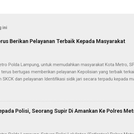
 ini
rus Berikan Pelayanan Terbaik Kepada Masyarakat
etro Polda Lampung, untuk memudahkan masyarakat Kota Metro, SP
terus bertugas memberikan pelayanan Kepolisian yang terbaik terka
 SKCK dan pelayanan Identifikasi sidik jari secara terpadu kepada m
025) Dalam mewujudkan pelayanan prima kepolisian, SPKT Polres M
at telah berusaha memberikan pelayanan terbaik kepada masyarak
istyo Nugroho S.IK, M.IK mengatakan “SPKT Polres Metro akan teru
n yang terbaik kepada masyarakat yang membutuhkan pelayanan kepol
epada Polisi, Seorang Supir Di Amankan Ke Polres Met
layanan lainnya.” “SPKT adalah pusat jaringan dari sistem fungsi Ke
 laporan dari masyarakat maka SPKT akan menentukan kemana lapo
n untuk proses selanjutnya, bisa ke fungsi Reserse Kriminal jika itu