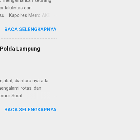
etro mengamankan seorang
 lalulintas dan
lsu. Kapolres Metro AKBP
laskan, supir truk tersebut
BACA SELENGKAPNYA
) simpang Taqwa, Jalan AH
ntas Polres Metro
ntas tepatnya di TL Taqwa
s Polda Lampung
abis bongkar muat tepung
 tidak diperbolehkan bagi
 Metro segera memberhent...
jabat, diantara nya ada
engalami rotasi dan
Nomor Surat
, 26 Juni 2024 yang
BACA SELENGKAPNYA
telegram tersebut ada
mutasikan sebagai
YOSEF BUDI MEYDIANTO
M. dimutasikan sebagai