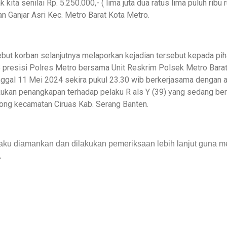
ita senilai Rp. 5.250.000,- ( lima juta dua ratus lima puluh ribu r
 Ganjar Asri Kec. Metro Barat Kota Metro.
but korban selanjutnya melaporkan kejadian tersebut kepada pih
8 presisi Polres Metro bersama Unit Reskrim Polsek Metro Bara
anggal 11 Mei 2024 sekira pukul 23.30 wib berkerjasama denga
ukan penangkapan terhadap pelaku R als Y (39) yang sedang be
ng kecamatan Ciruas Kab. Serang Banten.
laku diamankan dan dilakukan pemeriksaan lebih lanjut guna
.