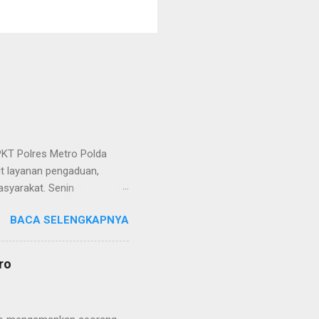
KT Polres Metro Polda
it layanan pengaduan,
asyarakat. Senin
etro selaku pelayan
BACA SELENGKAPNYA
at. Kapolres Metro AKBP
s berusaha memberikan
isian, baik informasi
ro
polisian, ketika telah
ran tersebut akan
 menyangkut masalah tindak