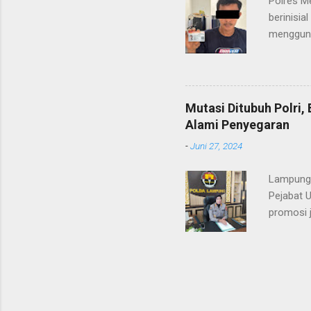
Polres M
pidana, a
berinisia
mengguna
Heri Suli
diamanka
Nasution
melakukan
Mutasi Ditubuh Polri
dari ara
Alami Penyegaran
dan dala
-
Juni 27, 2024
kendaraan
Lampung-
Pejabat 
promosi j
ST/1236/
ditandata
KOMBES P
KAROREN
yang sud