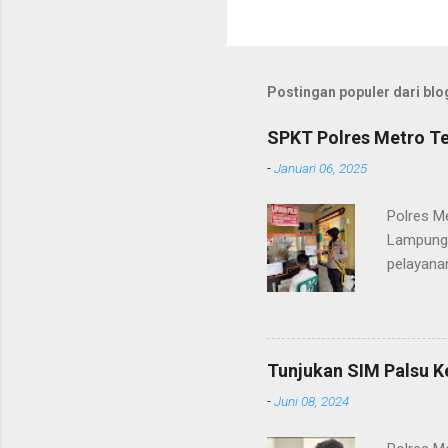
Postingan populer dari blog
SPKT Polres Metro Te
-
Januari 06, 2025
Polres M
Lampung 
pelayanan
(06/01/2
masyarak
Heri Sul
pelayana
Tunjukan SIM Palsu K
maupun pe
-
Juni 08, 2024
menerima
diteruska