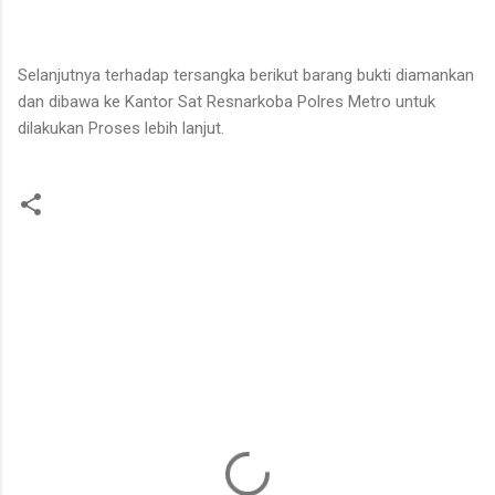
Selanjutnya terhadap tersangka berikut barang bukti diamankan
dan dibawa ke Kantor Sat Resnarkoba Polres Metro untuk
dilakukan Proses lebih lanjut.
K
o
m
e
n
t
a
r