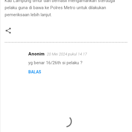
Kab Lampung timur dan berhasil mengamankan sterduga
pelaku guna di bawa ke Polres Metro untuk dilakukan
pemeriksaan lebih lanjut.
Anonim
20 Mei 2024 pukul 14.17
K
yg benar 16/26th si pelaku ?
o
BALAS
m
e
n
t
a
r