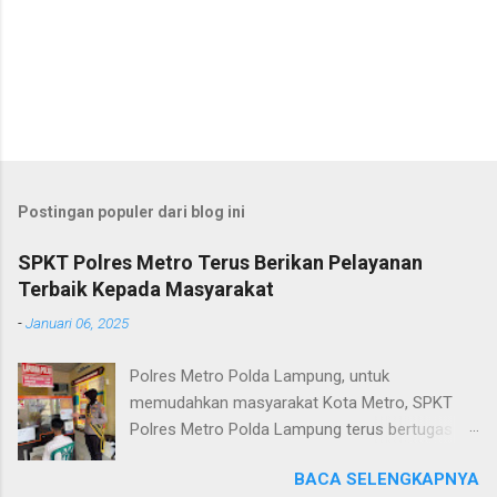
P
o
s
t
Postingan populer dari blog ini
i
n
SPKT Polres Metro Terus Berikan Pelayanan
g
Terbaik Kepada Masyarakat
K
o
-
Januari 06, 2025
m
e
n
Polres Metro Polda Lampung, untuk
t
memudahkan masyarakat Kota Metro, SPKT
a
Polres Metro Polda Lampung terus bertugas
r
memberikan pelayanan Kepolisian yang terbaik
BACA SELENGKAPNYA
terkait layanan pengaduan, pelayanan SKCK dan