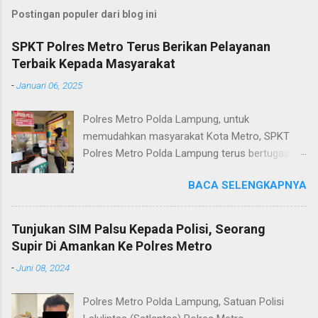
Postingan populer dari blog ini
SPKT Polres Metro Terus Berikan Pelayanan
Terbaik Kepada Masyarakat
-
Januari 06, 2025
Polres Metro Polda Lampung, untuk
memudahkan masyarakat Kota Metro, SPKT
Polres Metro Polda Lampung terus bertugas
memberikan pelayanan Kepolisian yang terbaik
BACA SELENGKAPNYA
terkait layanan pengaduan, pelayanan SKCK dan
pelayanan Identifikasi sidik jari secara terpadu
kepada masyarakat. Senin (06/01/2025) Dalam
Tunjukan SIM Palsu Kepada Polisi, Seorang
mewujudkan pelayanan prima kepolisian, SPKT
Supir Di Amankan Ke Polres Metro
Polres Metro selaku pelayan masyarakat telah
-
Juni 08, 2024
berusaha memberikan pelayanan terbaik
kepada masyarakat. Kapolres Metro AKBP
Polres Metro Polda Lampung, Satuan Polisi
Heri Sulistyo Nugroho S.IK, M.IK mengatakan