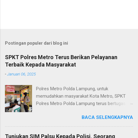
Postingan populer dari blog ini
SPKT Polres Metro Terus Berikan Pelayanan
Terbaik Kepada Masyarakat
-
Januari 06, 2025
Polres Metro Polda Lampung, untuk
memudahkan masyarakat Kota Metro, SPKT
Polres Metro Polda Lampung terus bertugas
memberikan pelayanan Kepolisian yang terbaik
BACA SELENGKAPNYA
terkait layanan pengaduan, pelayanan SKCK dan
pelayanan Identifikasi sidik jari secara terpadu
kepada masyarakat. Senin (06/01/2025) Dalam
Tunjukan SIM Palsu Kepada Polisi, Seorang