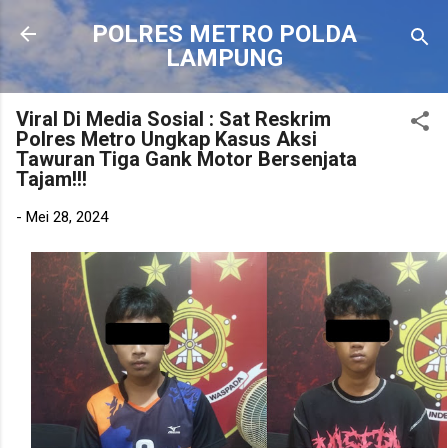
Langsung ke konten utama
POLRES METRO POLDA
LAMPUNG
Viral Di Media Sosial : Sat Reskrim
Polres Metro Ungkap Kasus Aksi
Tawuran Tiga Gank Motor Bersenjata
Tajam!!!
-
Mei 28, 2024