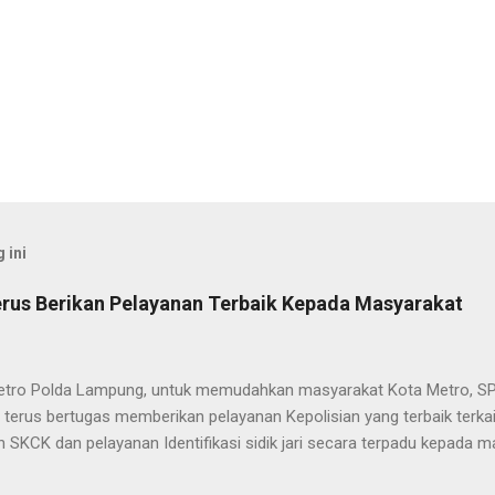
 ini
rus Berikan Pelayanan Terbaik Kepada Masyarakat
etro Polda Lampung, untuk memudahkan masyarakat Kota Metro, SP
terus bertugas memberikan pelayanan Kepolisian yang terbaik terka
 SKCK dan pelayanan Identifikasi sidik jari secara terpadu kepada m
025) Dalam mewujudkan pelayanan prima kepolisian, SPKT Polres M