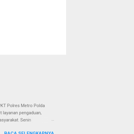
KT Polres Metro Polda
it layanan pengaduan,
asyarakat. Senin
etro selaku pelayan
BACA SELENGKAPNYA