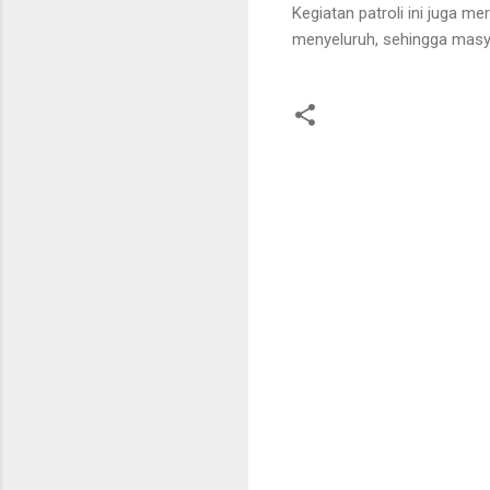
Kegiatan patroli ini juga 
menyeluruh, sehingga mas
K
o
m
e
n
t
a
r