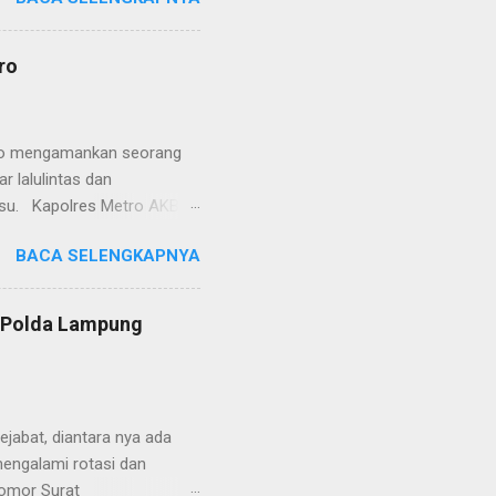
at. Kapolres Metro AKBP
s berusaha memberikan
isian, baik informasi
ro
polisian, ketika telah
ran tersebut akan
 menyangkut masalah tindak
etro mengamankan seorang
 lalulintas dan
lsu. Kapolres Metro AKBP
laskan, supir truk tersebut
BACA SELENGKAPNYA
) simpang Taqwa, Jalan AH
ntas Polres Metro
ntas tepatnya di TL Taqwa
s Polda Lampung
abis bongkar muat tepung
 tidak diperbolehkan bagi
 Metro segera memberhent...
jabat, diantara nya ada
engalami rotasi dan
Nomor Surat