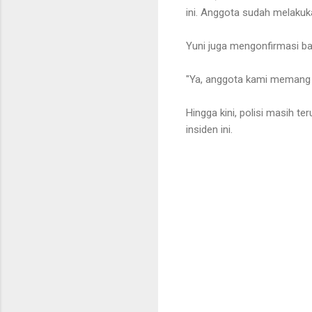
ini. Anggota sudah melakukan
Yuni juga mengonfirmasi b
"Ya, anggota kami memang l
Hingga kini, polisi masih 
insiden ini.
K
o
m
e
n
t