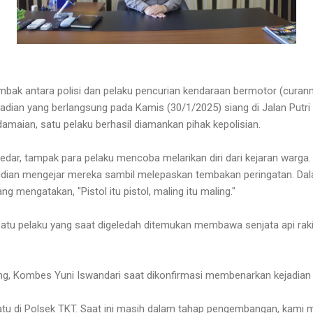
bak antara polisi dan pelaku pencurian kendaraan bermotor (curanmo
dian yang berlangsung pada Kamis (30/1/2025) siang di Jalan Putri 
aian, satu pelaku berhasil diamankan pihak kepolisian.
edar, tampak para pelaku mencoba melarikan diri dari kejaran warga.
mudian mengejar mereka sambil melepaskan tembakan peringatan. Da
g mengatakan, "Pistol itu pistol, maling itu maling."
atu pelaku yang saat digeledah ditemukan membawa senjata api rakit
, Kombes Yuni Iswandari saat dikonfirmasi membenarkan kejadian 
tu di Polsek TKT. Saat ini masih dalam tahap pengembangan, kami 