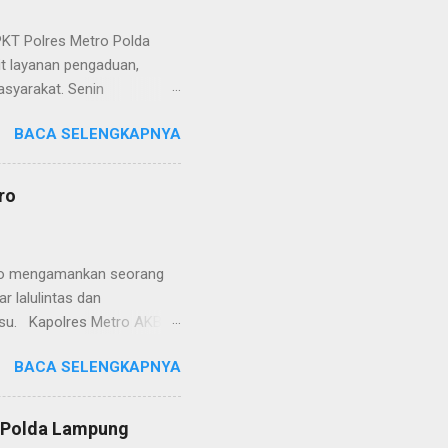
KT Polres Metro Polda
it layanan pengaduan,
asyarakat. Senin
etro selaku pelayan
BACA SELENGKAPNYA
at. Kapolres Metro AKBP
s berusaha memberikan
isian, baik informasi
ro
polisian, ketika telah
ran tersebut akan
 menyangkut masalah tindak
etro mengamankan seorang
 lalulintas dan
lsu. Kapolres Metro AKBP
laskan, supir truk tersebut
BACA SELENGKAPNYA
) simpang Taqwa, Jalan AH
ntas Polres Metro
ntas tepatnya di TL Taqwa
s Polda Lampung
abis bongkar muat tepung