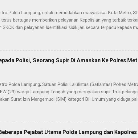
etro Polda Lampung, untuk memudahkan masyarakat Kota Metro, SP
terus bertugas memberikan pelayanan Kepolisian yang terbaik terka
 SKCK dan pelayanan Identifikasi sidik jari secara terpadu kepada m
025) Dalam mewujudkan pelayanan prima kepolisian, SPKT Polres M
at telah berusaha memberikan pelayanan terbaik kepada masyarak
istyo Nugroho S.IK, M.IK mengatakan “SPKT Polres Metro akan teru
n yang terbaik kepada masyarakat yang membutuhkan pelayanan kepol
epada Polisi, Seorang Supir Di Amankan Ke Polres Met
layanan lainnya.” “SPKT adalah pusat jaringan dari sistem fungsi Ke
 laporan dari masyarakat maka SPKT akan menentukan kemana lapo
n untuk proses selanjutnya, bisa ke fungsi Reserse Kriminal jika itu
etro Polda Lampung, Satuan Polisi Lalulintas (Satlantas) Polres M
tau ke fungs...
l FW (23) warga Lampung Tengah yang merupakan supir Truk pelanggar
kan Surat Izin Mengemudi (SIM) kategori BII Umum yang diduga pa
styo Nugroho, S.IK, M.IK melalui Kasat Lantas IPTU Sulkhan, SH menje
n lantaran melanggar lalulintas dengan menerobos Traffic Light (TL
 dan masuk ke kawasan tertib lalulintas dalam kota. “Anggota Satla
 patroli hunting setelah itu ada kendaraan R6 yang melanggar laluli
, Beberapa Pejabat Utama Polda Lampung dan Kapolre
h Lampung Timur mau menuju ke Bandar Lampung. Kendaraan ini seh