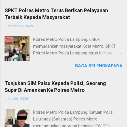
SPKT Polres Metro Terus Berikan Pelayanan
Terbaik Kepada Masyarakat
-
Januari 06, 2025
Polres Metro Polda Lampung, untuk
memudahkan masyarakat Kota Metro, SPKT
Polres Metro Polda Lampung terus bertugas
memberikan pelayanan Kepolisian yang terbaik
BACA SELENGKAPNYA
terkait layanan pengaduan, pelayanan SKCK dan
pelayanan Identifikasi sidik jari secara terpadu
kepada masyarakat. Senin (06/01/2025) Dalam
Tunjukan SIM Palsu Kepada Polisi, Seorang
mewujudkan pelayanan prima kepolisian, SPKT
Supir Di Amankan Ke Polres Metro
Polres Metro selaku pelayan masyarakat telah
-
Juni 08, 2024
berusaha memberikan pelayanan terbaik
kepada masyarakat. Kapolres Metro AKBP
Polres Metro Polda Lampung, Satuan Polisi
Heri Sulistyo Nugroho S.IK, M.IK mengatakan
Lalulintas (Satlantas) Polres Metro
“SPKT Polres Metro akan terus berusaha
mengamankan seorang berinisial FW (23)