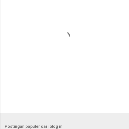
e
n
t
a
r
Postingan populer dari blog ini