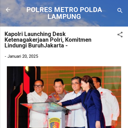
Langsung ke konten utama
POLRES METRO POLDA
LAMPUNG
Kapolri Launching Desk
Ketenagakerjaan Polri, Komitmen
Lindungi BuruhJakarta -
-
Januari 20, 2025