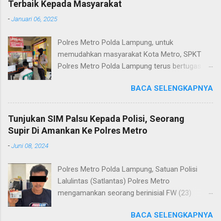
Terbaik Kepada Masyarakat
-
Januari 06, 2025
Polres Metro Polda Lampung, untuk
memudahkan masyarakat Kota Metro, SPKT
Polres Metro Polda Lampung terus bertugas
memberikan pelayanan Kepolisian yang terbaik
BACA SELENGKAPNYA
terkait layanan pengaduan, pelayanan SKCK dan
pelayanan Identifikasi sidik jari secara terpadu
kepada masyarakat. Senin (06/01/2025) Dalam
Tunjukan SIM Palsu Kepada Polisi, Seorang
mewujudkan pelayanan prima kepolisian, SPKT
Supir Di Amankan Ke Polres Metro
Polres Metro selaku pelayan masyarakat telah
-
Juni 08, 2024
berusaha memberikan pelayanan terbaik
kepada masyarakat. Kapolres Metro AKBP
Polres Metro Polda Lampung, Satuan Polisi
Heri Sulistyo Nugroho S.IK, M.IK mengatakan
Lalulintas (Satlantas) Polres Metro
“SPKT Polres Metro akan terus berusaha
mengamankan seorang berinisial FW (23)
memberikan pelayanan yang terbaik kepada
warga Lampung Tengah yang merupakan supir
masyarakat yang membutuhkan pelayanan
BACA SELENGKAPNYA
Truk pelanggar lalulintas dan menggunakan
kepolisian, baik informasi maupun pelayanan