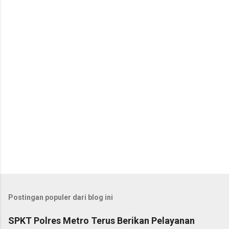
t
a
r
Postingan populer dari blog ini
SPKT Polres Metro Terus Berikan Pelayanan