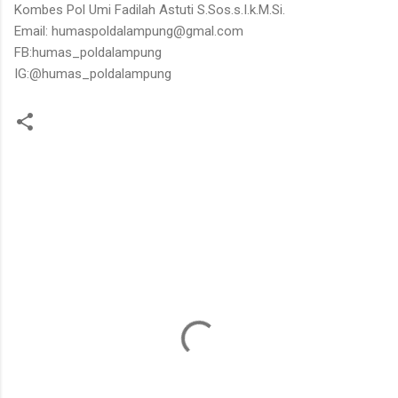
Kombes Pol Umi Fadilah Astuti S.Sos.s.I.k.M.Si.
Email: humaspoldalampung@gmal.com
FB:humas_poldalampung
IG:@humas_poldalampung
K
o
m
e
n
t
a
r