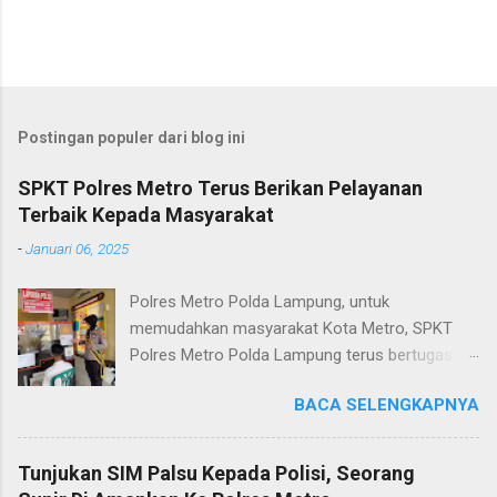
Postingan populer dari blog ini
SPKT Polres Metro Terus Berikan Pelayanan
Terbaik Kepada Masyarakat
-
Januari 06, 2025
Polres Metro Polda Lampung, untuk
memudahkan masyarakat Kota Metro, SPKT
Polres Metro Polda Lampung terus bertugas
memberikan pelayanan Kepolisian yang terbaik
BACA SELENGKAPNYA
terkait layanan pengaduan, pelayanan SKCK dan
pelayanan Identifikasi sidik jari secara terpadu
kepada masyarakat. Senin (06/01/2025) Dalam
Tunjukan SIM Palsu Kepada Polisi, Seorang
mewujudkan pelayanan prima kepolisian, SPKT