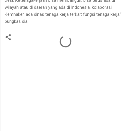
Desk Ketenagakerjaan bisa membangun, bisa terus ada di
wilayah atau di daerah yang ada di Indonesia, kolaborasi
Kemnaker, ada dinas tenaga kerja terkait fungsi tenaga kerja,"
pungkas dia.
K
o
m
e
n
t
a
r