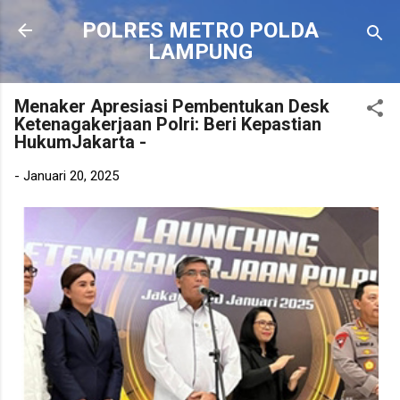
Langsung ke konten utama
POLRES METRO POLDA
LAMPUNG
Menaker Apresiasi Pembentukan Desk
Ketenagakerjaan Polri: Beri Kepastian
HukumJakarta -
-
Januari 20, 2025