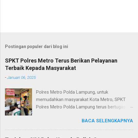
Postingan populer dari blog ini
SPKT Polres Metro Terus Berikan Pelayanan
Terbaik Kepada Masyarakat
-
Januari 06, 2025
Polres Metro Polda Lampung, untuk
memudahkan masyarakat Kota Metro, SPKT
Polres Metro Polda Lampung terus bertugas
memberikan pelayanan Kepolisian yang terbaik
BACA SELENGKAPNYA
terkait layanan pengaduan, pelayanan SKCK dan
pelayanan Identifikasi sidik jari secara terpadu
kepada masyarakat. Senin (06/01/2025) Dalam