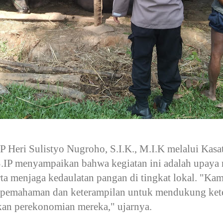
Heri Sulistyo Nugroho, S.I.K., M.I.K melalui Kasa
IP menyampaikan bahwa kegiatan ini adalah upaya n
rta menjaga kedaulatan pangan di tingkat lokal. "Ka
 pemahaman dan keterampilan untuk mendukung kete
kan perekonomian mereka," ujarnya.