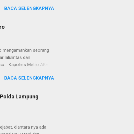
etro selaku pelayan
BACA SELENGKAPNYA
at. Kapolres Metro AKBP
s berusaha memberikan
isian, baik informasi
ro
polisian, ketika telah
ran tersebut akan
 menyangkut masalah tindak
etro mengamankan seorang
 lalulintas dan
lsu. Kapolres Metro AKBP
laskan, supir truk tersebut
BACA SELENGKAPNYA
) simpang Taqwa, Jalan AH
ntas Polres Metro
ntas tepatnya di TL Taqwa
s Polda Lampung
abis bongkar muat tepung
 tidak diperbolehkan bagi
 Metro segera memberhent...
jabat, diantara nya ada