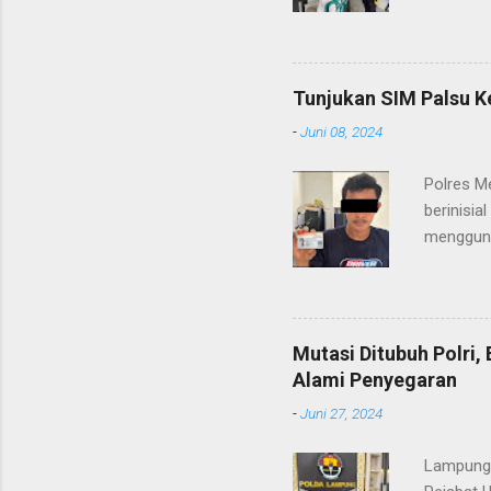
(06/01/2
masyarak
Heri Sul
pelayana
Tunjukan SIM Palsu K
maupun pe
-
Juni 08, 2024
menerima
diteruska
Polres M
pidana, a
berinisia
mengguna
Heri Suli
diamanka
Nasution
melakukan
Mutasi Ditubuh Polri
dari ara
Alami Penyegaran
dan dala
-
Juni 27, 2024
kendaraan
Lampung-