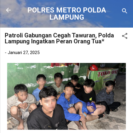
Langsung ke konten utama
POLRES METRO POLDA
LAMPUNG
Patroli Gabungan Cegah Tawuran, Polda
Lampung Ingatkan Peran Orang Tua*
-
Januari 27, 2025