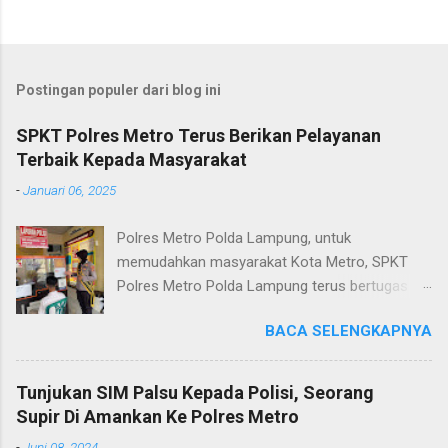
Postingan populer dari blog ini
SPKT Polres Metro Terus Berikan Pelayanan
Terbaik Kepada Masyarakat
-
Januari 06, 2025
Polres Metro Polda Lampung, untuk
memudahkan masyarakat Kota Metro, SPKT
Polres Metro Polda Lampung terus bertugas
memberikan pelayanan Kepolisian yang terbaik
BACA SELENGKAPNYA
terkait layanan pengaduan, pelayanan SKCK dan
pelayanan Identifikasi sidik jari secara terpadu
kepada masyarakat. Senin (06/01/2025) Dalam
Tunjukan SIM Palsu Kepada Polisi, Seorang
mewujudkan pelayanan prima kepolisian, SPKT
Supir Di Amankan Ke Polres Metro
Polres Metro selaku pelayan masyarakat telah
-
Juni 08, 2024