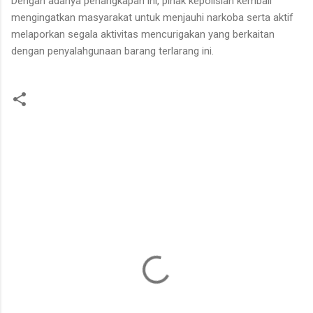
Dengan adanya penangkapan ini, pihak kepolisian kembali
mengingatkan masyarakat untuk menjauhi narkoba serta aktif
melaporkan segala aktivitas mencurigakan yang berkaitan
dengan penyalahgunaan barang terlarang ini.
K
o
m
e
n
t
a
r