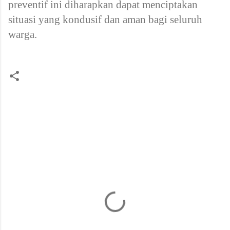
preventif ini diharapkan dapat menciptakan
situasi yang kondusif dan aman bagi seluruh
warga.
K
o
m
e
n
t
a
r