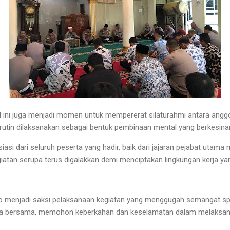
tal ini juga menjadi momen untuk mempererat silaturahmi antara angg
t rutin dilaksanakan sebagai bentuk pembinaan mental yang berkesi
iasi dari seluruh peserta yang hadir, baik dari jajaran pejabat utam
iatan serupa terus digalakkan demi menciptakan lingkungan kerja yan
o menjadi saksi pelaksanaan kegiatan yang menggugah semangat spir
doa bersama, memohon keberkahan dan keselamatan dalam melaksa