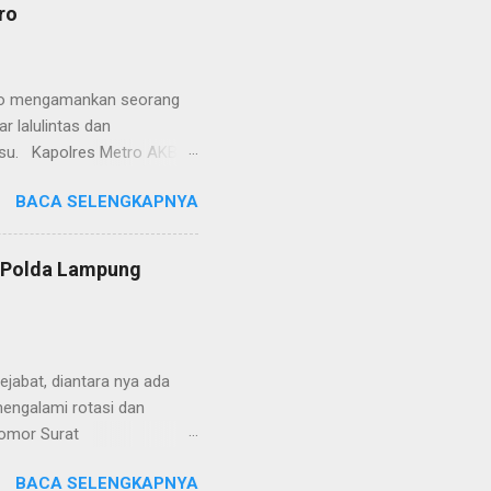
isian, baik informasi
ro
polisian, ketika telah
ran tersebut akan
 menyangkut masalah tindak
etro mengamankan seorang
 lalulintas dan
lsu. Kapolres Metro AKBP
laskan, supir truk tersebut
BACA SELENGKAPNYA
) simpang Taqwa, Jalan AH
ntas Polres Metro
ntas tepatnya di TL Taqwa
s Polda Lampung
abis bongkar muat tepung
 tidak diperbolehkan bagi
 Metro segera memberhent...
jabat, diantara nya ada
engalami rotasi dan
Nomor Surat
, 26 Juni 2024 yang
BACA SELENGKAPNYA
telegram tersebut ada