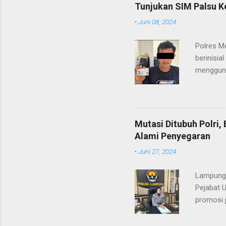
pelayana
Tunjukan SIM Palsu K
maupun pe
-
Juni 08, 2024
menerima
diteruska
Polres M
pidana, a
berinisia
mengguna
Heri Suli
diamanka
Nasution
melakukan
Mutasi Ditubuh Polri
dari ara
Alami Penyegaran
dan dala
-
Juni 27, 2024
kendaraan
Lampung-
Pejabat 
promosi j
ST/1236/
ditandata