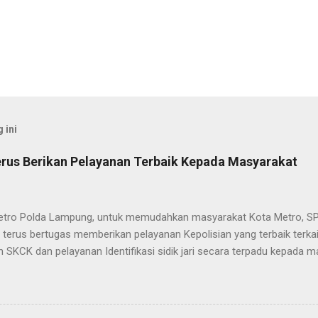
 ini
rus Berikan Pelayanan Terbaik Kepada Masyarakat
etro Polda Lampung, untuk memudahkan masyarakat Kota Metro, SP
terus bertugas memberikan pelayanan Kepolisian yang terbaik terka
 SKCK dan pelayanan Identifikasi sidik jari secara terpadu kepada m
025) Dalam mewujudkan pelayanan prima kepolisian, SPKT Polres M
at telah berusaha memberikan pelayanan terbaik kepada masyarak
istyo Nugroho S.IK, M.IK mengatakan “SPKT Polres Metro akan teru