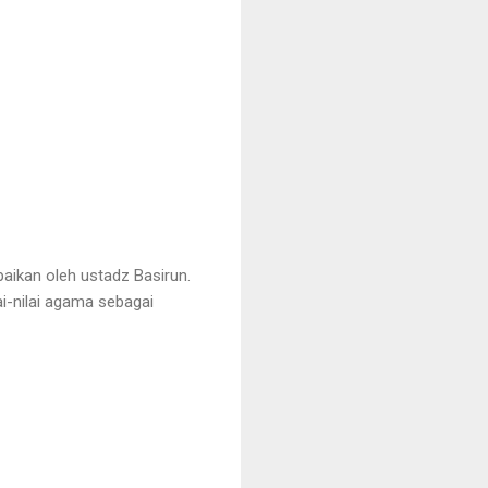
aikan oleh ustadz Basirun.
i-nilai agama sebagai