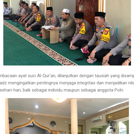
mbacaan ayat suci Al-Qur’an, dilanjutkan dengan tausiah yang disamp
tadz mengingatkan pentingnya menjaga integritas dan menjadikan nila
hari-hari, baik sebagai individu maupun sebagai anggota Polri.