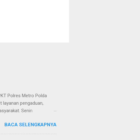
KT Polres Metro Polda
it layanan pengaduan,
asyarakat. Senin
etro selaku pelayan
BACA SELENGKAPNYA
at. Kapolres Metro AKBP
s berusaha memberikan