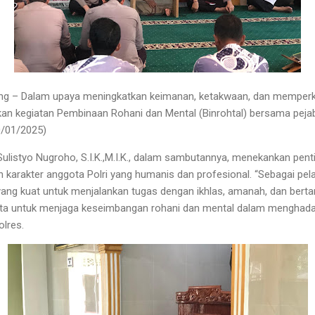
ng – Dalam upaya meningkatkan keimanan, ketakwaan, dan memperkua
an kegiatan Pembinaan Rohani dan Mental (Binrohtal) bersama peja
0/01/2025)
ulistyo Nugroho, S.I.K.,M.I.K., dalam sambutannya, menekankan pen
arakter anggota Polri yang humanis dan profesional. “Sebagai pela
 yang kuat untuk menjalankan tugas dengan ikhlas, amanah, dan bertan
kita untuk menjaga keseimbangan rohani dan mental dalam menghada
olres.