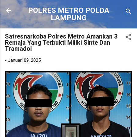
Langsung ke konten utama
POLRES METRO POLDA
LAMPUNG
Satresnarkoba Polres Metro Amankan 3
Remaja Yang Terbukti Miliki Sinte Dan
Tramadol
-
Januari 09, 2025