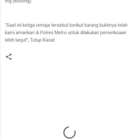
mg (kosong).
“Saat ini ketiga remaja tersebut berikut barang buktinya telah
kami amankan di Polres Metro untuk dilakukan pemeriksaan
lebih lanjut”, Tutup Kasat.
K
o
m
e
n
t
a
r