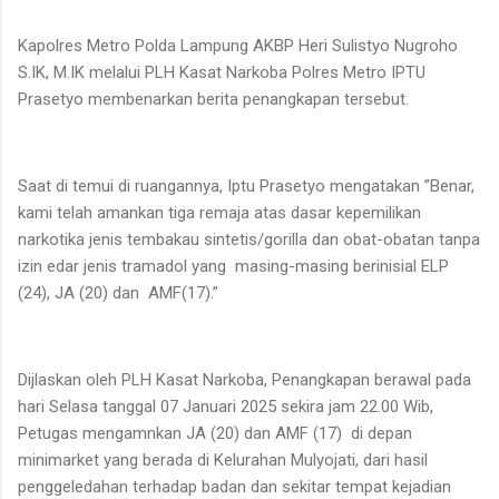
Kapolres Metro Polda Lampung AKBP Heri Sulistyo Nugroho
S.IK, M.IK melalui PLH Kasat Narkoba Polres Metro IPTU
Prasetyo membenarkan berita penangkapan tersebut.
Saat di temui di ruangannya, Iptu Prasetyo mengatakan ”Benar,
kami telah amankan tiga remaja atas dasar kepemilikan
narkotika jenis tembakau sintetis/gorilla dan obat-obatan tanpa
izin edar jenis tramadol yang
masing-masing berinisial ELP
(24), JA (20) dan
AMF(17).”
Dijlaskan oleh PLH Kasat Narkoba, Penangkapan berawal pada
hari Selasa tanggal 07 Januari 2025 sekira jam 22.00 Wib,
Petugas mengamnkan JA (20) dan AMF (17)
di depan
minimarket yang berada di Kelurahan Mulyojati, dari hasil
penggeledahan terhadap badan dan sekitar tempat kejadian