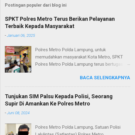
Postingan populer dari blog ini
SPKT Polres Metro Terus Berikan Pelayanan
Terbaik Kepada Masyarakat
-
Januari 06, 2025
Polres Metro Polda Lampung, untuk
memudahkan masyarakat Kota Metro, SPKT
Polres Metro Polda Lampung terus bertugas
memberikan pelayanan Kepolisian yang terbaik
BACA SELENGKAPNYA
terkait layanan pengaduan, pelayanan SKCK dan
pelayanan Identifikasi sidik jari secara terpadu
kepada masyarakat. Senin (06/01/2025) Dalam
Tunjukan SIM Palsu Kepada Polisi, Seorang
mewujudkan pelayanan prima kepolisian, SPKT
Supir Di Amankan Ke Polres Metro
Polres Metro selaku pelayan masyarakat telah
-
Juni 08, 2024
berusaha memberikan pelayanan terbaik
kepada masyarakat. Kapolres Metro AKBP
Polres Metro Polda Lampung, Satuan Polisi
Heri Sulistyo Nugroho S.IK, M.IK mengatakan
Lalulintas (Satlantas) Polres Metro