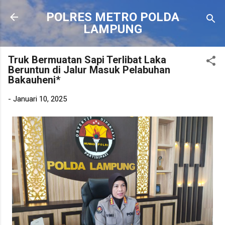
Langsung ke konten utama
POLRES METRO POLDA
LAMPUNG
Truk Bermuatan Sapi Terlibat Laka
Beruntun di Jalur Masuk Pelabuhan
Bakauheni*
-
Januari 10, 2025