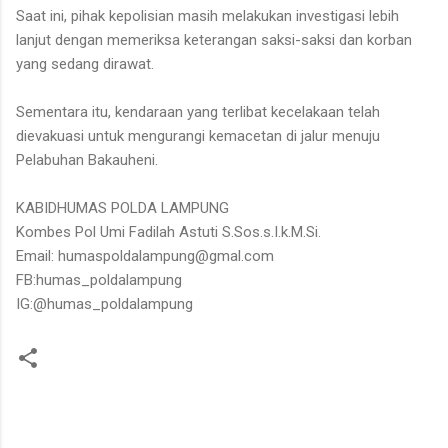
Saat ini, pihak kepolisian masih melakukan investigasi lebih
lanjut dengan memeriksa keterangan saksi-saksi dan korban
yang sedang dirawat.
Sementara itu, kendaraan yang terlibat kecelakaan telah
dievakuasi untuk mengurangi kemacetan di jalur menuju
Pelabuhan Bakauheni.
KABIDHUMAS POLDA LAMPUNG
Kombes Pol Umi Fadilah Astuti S.Sos.s.I.k.M.Si.
Email: humaspoldalampung@gmal.com
FB:humas_poldalampung
IG:@humas_poldalampung
K
o