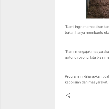
“Kami ingin memastikan ta
bukan hanya membantu ekon
“Kami mengajak masyarakat
gotong royong, kita bisa 
Program ini diharapkan ti
kepolisian dan masyarakat.
K