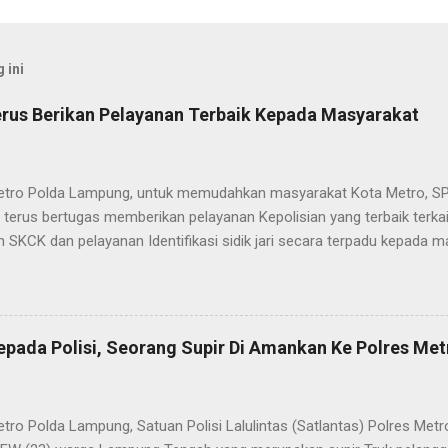
 ini
rus Berikan Pelayanan Terbaik Kepada Masyarakat
etro Polda Lampung, untuk memudahkan masyarakat Kota Metro, SP
terus bertugas memberikan pelayanan Kepolisian yang terbaik terka
 SKCK dan pelayanan Identifikasi sidik jari secara terpadu kepada m
025) Dalam mewujudkan pelayanan prima kepolisian, SPKT Polres M
at telah berusaha memberikan pelayanan terbaik kepada masyarak
istyo Nugroho S.IK, M.IK mengatakan “SPKT Polres Metro akan teru
n yang terbaik kepada masyarakat yang membutuhkan pelayanan kepol
epada Polisi, Seorang Supir Di Amankan Ke Polres Met
layanan lainnya.” “SPKT adalah pusat jaringan dari sistem fungsi Ke
 laporan dari masyarakat maka SPKT akan menentukan kemana lapo
n untuk proses selanjutnya, bisa ke fungsi Reserse Kriminal jika itu
etro Polda Lampung, Satuan Polisi Lalulintas (Satlantas) Polres M
tau ke fungs...