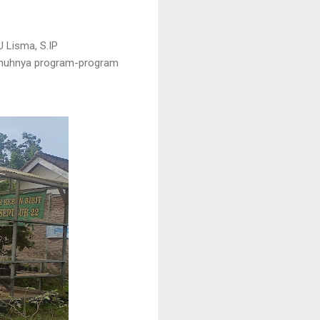
U Lisma, S.IP
penuhnya program-program