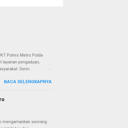
KT Polres Metro Polda
it layanan pengaduan,
asyarakat. Senin
etro selaku pelayan
BACA SELENGKAPNYA
at. Kapolres Metro AKBP
s berusaha memberikan
isian, baik informasi
ro
polisian, ketika telah
ran tersebut akan
 menyangkut masalah tindak
etro mengamankan seorang