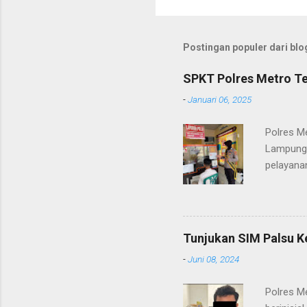
Postingan populer dari blog
SPKT Polres Metro Te
-
Januari 06, 2025
Polres M
Lampung 
pelayanan
(06/01/2
masyarak
Heri Sul
pelayana
Tunjukan SIM Palsu K
maupun pe
-
Juni 08, 2024
menerima
diteruska
Polres M
pidana, a