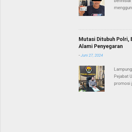
berinisia
mengguna
Heri Suli
diamanka
Nasution
melakukan
Mutasi Ditubuh Polri
dari ara
Alami Penyegaran
dan dala
-
Juni 27, 2024
kendaraan
Lampung-
Pejabat 
promosi j
ST/1236/
ditandata
KOMBES P
KAROREN
yang sud
AUDITOR