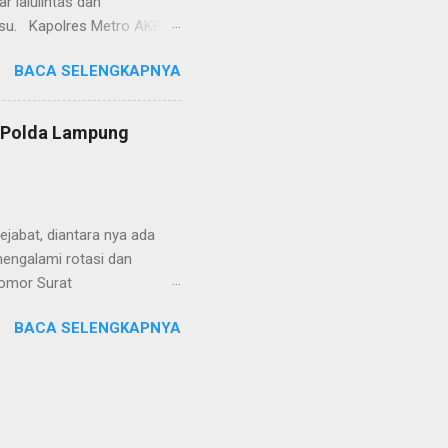
 lalulintas dan
lsu. Kapolres Metro AKBP
laskan, supir truk tersebut
BACA SELENGKAPNYA
) simpang Taqwa, Jalan AH
ntas Polres Metro
ntas tepatnya di TL Taqwa
s Polda Lampung
abis bongkar muat tepung
 tidak diperbolehkan bagi
 Metro segera memberhent...
jabat, diantara nya ada
engalami rotasi dan
Nomor Surat
, 26 Juni 2024 yang
BACA SELENGKAPNYA
telegram tersebut ada
mutasikan sebagai
YOSEF BUDI MEYDIANTO
M. dimutasikan sebagai
 nya menjabat DIR TAHTI