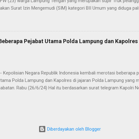
l FW (23) warga Lampung Tengah yang merupakan supir Truk pelanggar
kan Surat Izin Mengemudi (SIM) kategori BII Umum yang diduga pa
styo Nugroho, S.IK, M.IK melalui Kasat Lantas IPTU Sulkhan, SH menje
n lantaran melanggar lalulintas dengan menerobos Traffic Light (TL
 dan masuk ke kawasan tertib lalulintas dalam kota. “Anggota Satla
 patroli hunting setelah itu ada kendaraan R6 yang melanggar laluli
, Beberapa Pejabat Utama Polda Lampung dan Kapolre
h Lampung Timur mau menuju ke Bandar Lampung. Kendaraan ini seh
m keadaan kosong, kendaraan ini memasuki Kota Metro yang memang
 roda 6 ke atas, melihat hal tersebut petugas dari Satlantas Polres
 Kepolisian Negara Republik Indonesia kembali merotasi beberapa pe
Utama Polda Lampung dan Kapolres di jajaran Polda Lampung yang m
abatan. Rabu (26/6/24) Hal itu berdasarkan surat telegram Kapolri 
VI/KEP./2024, ST/1237/VI/KEP./2024 dan ST/1238/VI/KEP./2024 Rabu
ngani As Sdm Polri Irjen Pol Dedi Prasetyo. Tertuang dalam 3 surat 
OL ANDI AZIS NIZAR, S.I.K., M.H., M.Han. KARORENA POLDA NTB di
A POLDA LAMPUNG yang sebelum nya dijabat oleh KOMBES POL 
ah memasuki masa pensiun. Lalu AKBP AHMAD SUKIYATNO, S.H., M.
Diberdayakan oleh Blogger
 KEPOLISIAN MADYA TK III ITWASDA POLDA LAMPUNG yang sebelum