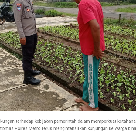
kungan terhadap kebijakan pemerintah dalam memperkuat ketahana
mtibmas Polres Metro terus mengintensifkan kunjungan ke warga binaa