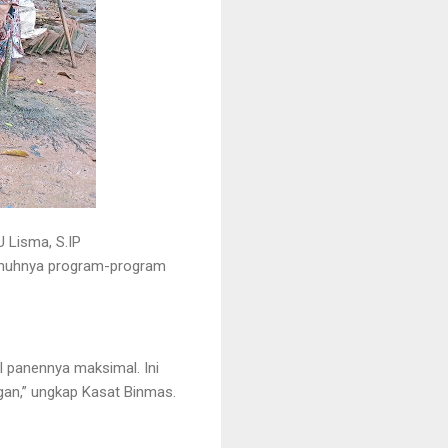
U Lisma, S.IP
penuhnya program-program
 panennya maksimal. Ini
an,” ungkap Kasat Binmas.