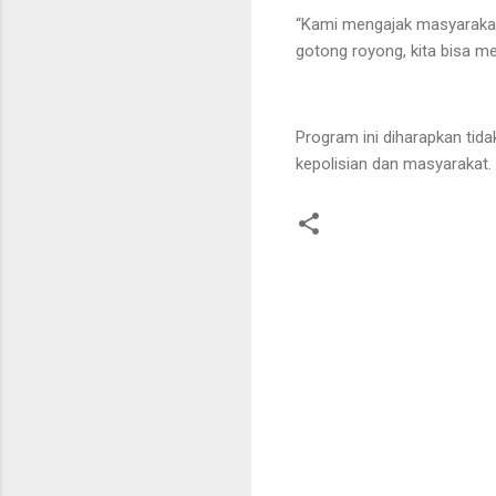
“Kami mengajak masyarakat
gotong royong, kita bisa 
Program ini diharapkan ti
kepolisian dan masyarakat.
K
o
m
e
n
t
a