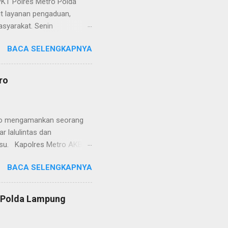
KT Polres Metro Polda
it layanan pengaduan,
asyarakat. Senin
etro selaku pelayan
BACA SELENGKAPNYA
at. Kapolres Metro AKBP
s berusaha memberikan
isian, baik informasi
ro
polisian, ketika telah
ran tersebut akan
 menyangkut masalah tindak
etro mengamankan seorang
 lalulintas dan
lsu. Kapolres Metro AKBP
laskan, supir truk tersebut
BACA SELENGKAPNYA
) simpang Taqwa, Jalan AH
ntas Polres Metro
ntas tepatnya di TL Taqwa
s Polda Lampung
abis bongkar muat tepung
 tidak diperbolehkan bagi