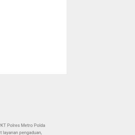
KT Polres Metro Polda
it layanan pengaduan,