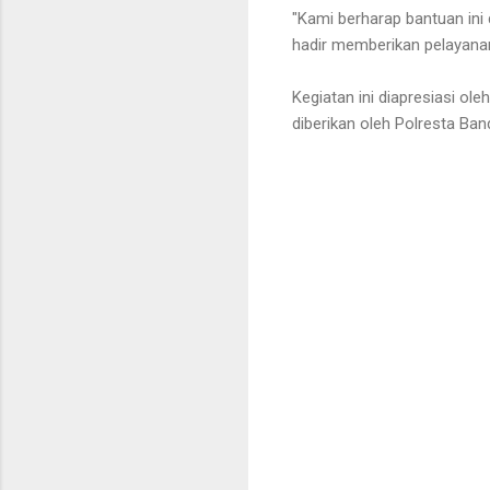
"Kami berharap bantuan in
hadir memberikan pelayanan
Kegiatan ini diapresiasi o
diberikan oleh Polresta Ba
K
o
m
e
n
t
a
r