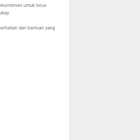
erkomitmen untuk terus
ukay.
perhatian dan bantuan yang