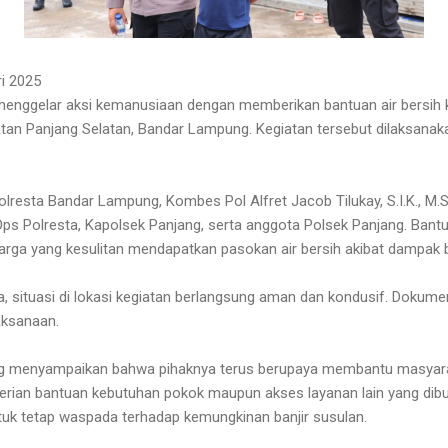
i 2025
enggelar aksi kemanusiaan dengan memberikan bantuan air bersih
tan Panjang Selatan, Bandar Lampung. Kegiatan tersebut dilaksanaka
resta Bandar Lampung, Kombes Pol Alfret Jacob Tilukay, S.I.K., M.Si., 
ps Polresta, Kapolsek Panjang, serta anggota Polsek Panjang. Bant
arga yang kesulitan mendapatkan pasokan air bersih akibat dampak ba
, situasi di lokasi kegiatan berlangsung aman dan kondusif. Dokumen
aksanaan.
g menyampaikan bahwa pihaknya terus berupaya membantu masyar
erian bantuan kebutuhan pokok maupun akses layanan lain yang dibu
k tetap waspada terhadap kemungkinan banjir susulan.