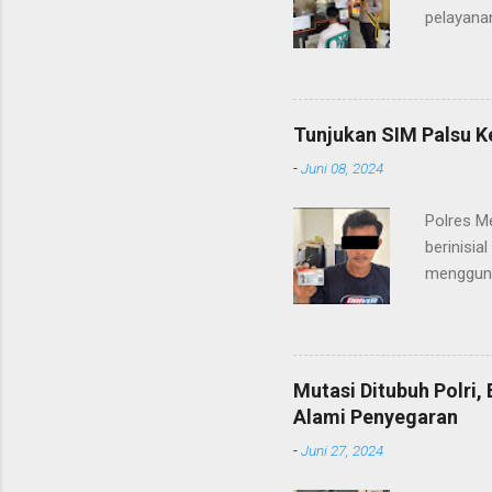
pelayanan
(06/01/2
masyarak
Heri Sul
pelayana
Tunjukan SIM Palsu K
maupun pe
-
Juni 08, 2024
menerima
diteruska
Polres M
pidana, a
berinisia
mengguna
Heri Suli
diamanka
Nasution
melakukan
Mutasi Ditubuh Polri
dari ara
Alami Penyegaran
dan dala
-
Juni 27, 2024
kendaraan