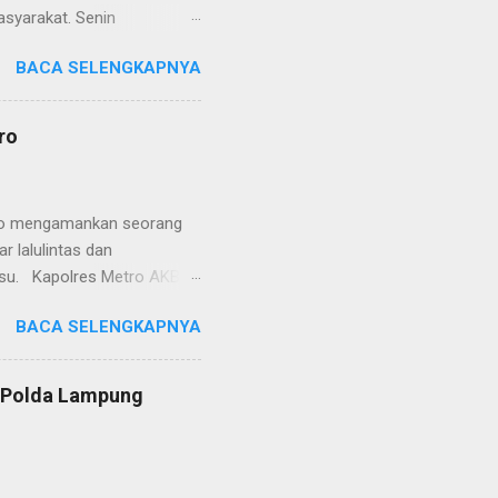
asyarakat. Senin
etro selaku pelayan
BACA SELENGKAPNYA
at. Kapolres Metro AKBP
s berusaha memberikan
isian, baik informasi
ro
polisian, ketika telah
ran tersebut akan
 menyangkut masalah tindak
etro mengamankan seorang
 lalulintas dan
lsu. Kapolres Metro AKBP
laskan, supir truk tersebut
BACA SELENGKAPNYA
) simpang Taqwa, Jalan AH
ntas Polres Metro
ntas tepatnya di TL Taqwa
s Polda Lampung
abis bongkar muat tepung
 tidak diperbolehkan bagi
 Metro segera memberhent...