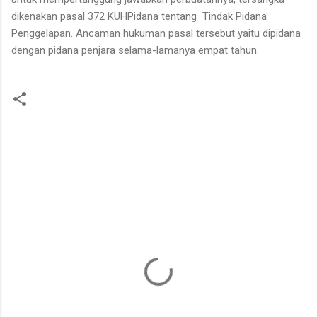
dikenakan pasal 372 KUHPidana tentang Tindak Pidana
Penggelapan. Ancaman hukuman pasal tersebut yaitu dipidana
dengan pidana penjara selama-lamanya empat tahun.
K
o
m
e
n
t
a
r