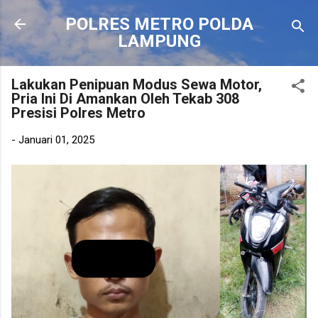
Langsung ke konten utama
POLRES METRO POLDA
LAMPUNG
Lakukan Penipuan Modus Sewa Motor,
Pria Ini Di Amankan Oleh Tekab 308
Presisi Polres Metro
-
Januari 01, 2025