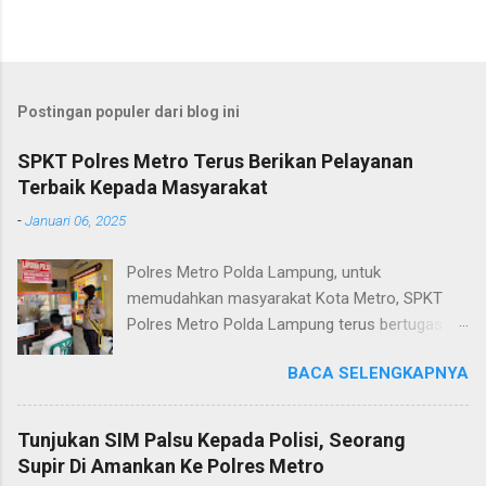
Postingan populer dari blog ini
SPKT Polres Metro Terus Berikan Pelayanan
Terbaik Kepada Masyarakat
-
Januari 06, 2025
Polres Metro Polda Lampung, untuk
memudahkan masyarakat Kota Metro, SPKT
Polres Metro Polda Lampung terus bertugas
memberikan pelayanan Kepolisian yang terbaik
BACA SELENGKAPNYA
terkait layanan pengaduan, pelayanan SKCK dan
pelayanan Identifikasi sidik jari secara terpadu
kepada masyarakat. Senin (06/01/2025) Dalam
Tunjukan SIM Palsu Kepada Polisi, Seorang
mewujudkan pelayanan prima kepolisian, SPKT
Supir Di Amankan Ke Polres Metro
Polres Metro selaku pelayan masyarakat telah