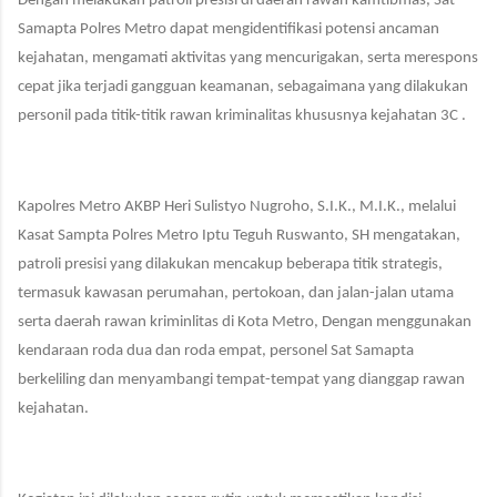
Dengan melakukan patroli
presisi
di daerah rawan kamtibmas, Sat
Samapta Polres Metro dapat mengidentifikasi potensi ancaman
kejahatan, mengamati aktivitas yang mencurigakan, serta merespons
cepat jika terjadi gangguan keamanan, sebagaimana yang dilakukan
personil pada titik-titik rawan kriminalitas
khususnya kejahatan 3C
.
Kapolres Metro AKBP Heri
S
ulistyo Nugroho, S.I.K., M.I.K., melalui
Ka
sat Sampta Polres
Metro
Iptu Teguh Ruswanto, SH
mengatakan,
patroli
presisi
yang dilakukan mencakup beberapa titik strategis,
termasuk kawasan perumahan, pertokoan, dan jalan-jalan utama
serta daerah rawan kriminlitas
di K
ota
Metro
,
Dengan menggunakan
kendaraan roda dua dan roda empat, personel Sat Samapta
berkeliling dan menyambangi tempat-tempat yang dianggap rawan
kejahatan.