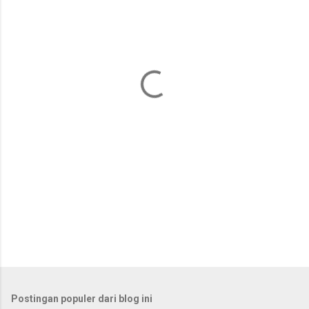
e
n
t
a
r
Postingan populer dari blog ini