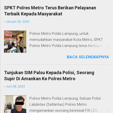
SPKT Polres Metro Terus Berikan Pelayanan
Terbaik Kepada Masyarakat
-
Januari 06, 2025
Polres Metro Polda Lampung, untuk
memudahkan masyarakat Kota Metro, SPKT
Polres Metro Polda Lampung terus bertugas
memberikan pelayanan Kepolisian yang terbaik
BACA SELENGKAPNYA
terkait layanan pengaduan, pelayanan SKCK dan
pelayanan Identifikasi sidik jari secara terpadu
kepada masyarakat. Senin (06/01/2025) Dalam
Tunjukan SIM Palsu Kepada Polisi, Seorang
mewujudkan pelayanan prima kepolisian, SPKT
Supir Di Amankan Ke Polres Metro
Polres Metro selaku pelayan masyarakat telah
-
Juni 08, 2024
berusaha memberikan pelayanan terbaik
kepada masyarakat. Kapolres Metro AKBP
Polres Metro Polda Lampung, Satuan Polisi
Heri Sulistyo Nugroho S.IK, M.IK mengatakan
Lalulintas (Satlantas) Polres Metro
“SPKT Polres Metro akan terus berusaha
mengamankan seorang berinisial FW (23)
memberikan pelayanan yang terbaik kepada