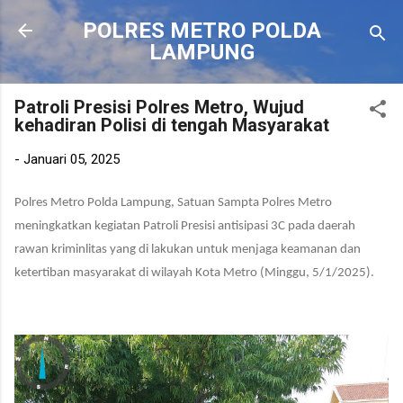
Langsung ke konten utama
POLRES METRO POLDA
LAMPUNG
Patroli Presisi Polres Metro, Wujud
kehadiran Polisi di tengah Masyarakat
-
Januari 05, 2025
Polres Metro Polda Lampung,
Satuan Sampta
Polres Metro
meningkatkan kegiatan Patroli
Presisi antisipasi 3C pada
daerah
rawan
kriminlitas
yang di lakukan
untuk
menjaga keamanan dan
ketertiban masyarakat di wilayah
Kota Metro (Minggu, 5/1/2025)
.