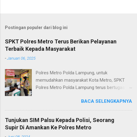
Postingan populer dari blog ini
SPKT Polres Metro Terus Berikan Pelayanan
Terbaik Kepada Masyarakat
-
Januari 06, 2025
Polres Metro Polda Lampung, untuk
memudahkan masyarakat Kota Metro, SPKT
Polres Metro Polda Lampung terus bertugas
memberikan pelayanan Kepolisian yang terbaik
BACA SELENGKAPNYA
terkait layanan pengaduan, pelayanan SKCK dan
pelayanan Identifikasi sidik jari secara terpadu
kepada masyarakat. Senin (06/01/2025) Dalam
Tunjukan SIM Palsu Kepada Polisi, Seorang
mewujudkan pelayanan prima kepolisian, SPKT
Supir Di Amankan Ke Polres Metro
Polres Metro selaku pelayan masyarakat telah
-
Juni 08, 2024