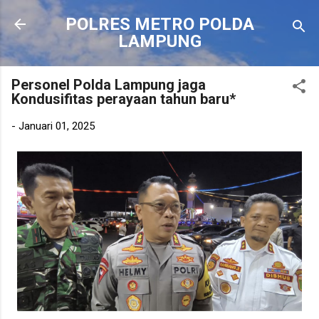
Langsung ke konten utama
POLRES METRO POLDA
LAMPUNG
Personel Polda Lampung jaga
Kondusifitas perayaan tahun baru*
-
Januari 01, 2025