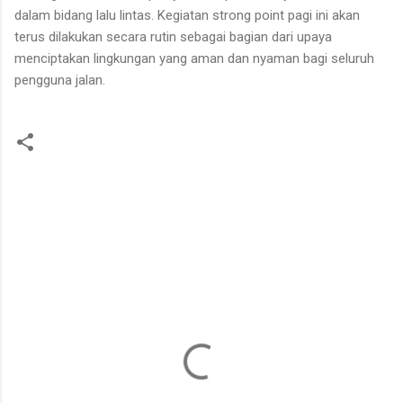
dalam bidang lalu lintas. Kegiatan strong point pagi ini akan
terus dilakukan secara rutin sebagai bagian dari upaya
menciptakan lingkungan yang aman dan nyaman bagi seluruh
pengguna jalan.
K
o
m
e
n
t
a
r