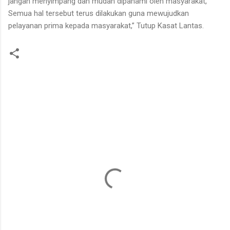
jangan menyimpang dan mudah dipahami oleh masyarakat,
Semua hal tersebut terus dilakukan guna mewujudkan
pelayanan prima kepada masyarakat,” Tutup Kasat Lantas.
K
o
m
e
n
t
a
r