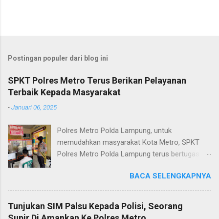
Postingan populer dari blog ini
SPKT Polres Metro Terus Berikan Pelayanan
Terbaik Kepada Masyarakat
-
Januari 06, 2025
Polres Metro Polda Lampung, untuk
memudahkan masyarakat Kota Metro, SPKT
Polres Metro Polda Lampung terus bertugas
memberikan pelayanan Kepolisian yang terbaik
BACA SELENGKAPNYA
terkait layanan pengaduan, pelayanan SKCK dan
pelayanan Identifikasi sidik jari secara terpadu
kepada masyarakat. Senin (06/01/2025) Dalam
Tunjukan SIM Palsu Kepada Polisi, Seorang
mewujudkan pelayanan prima kepolisian, SPKT
Supir Di Amankan Ke Polres Metro